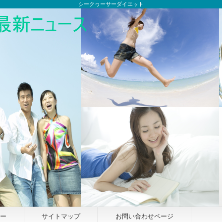
シークヮーサーダイエット
ー
サイトマップ
お問い合わせページ