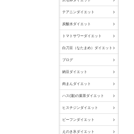
爪もみダイエット
テアニンダイエット
炭酸水ダイエット
トマトサワーダイエット
白刀豆（なたまめ）ダイエット
ブログ
納豆ダイエット
肉まんダイエット
ハス(蓮)の葉茶ダイエット
ヒスチジンダイエット
ビーフンダイエット
えのき氷ダイエット