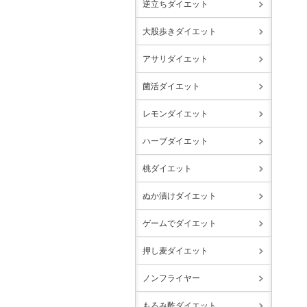
逆立ちダイエット
大股歩きダイエット
アサリダイエット
菌活ダイエット
レモンダイエット
ハーブダイエット
桃ダイエット
ぬか漬けダイエット
ゲームでダイエット
押し麦ダイエット
ノンフライヤー
もろみ酢ダイエット