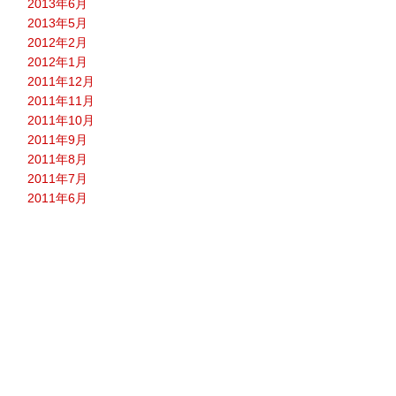
2013年6月
2013年5月
2012年2月
2012年1月
2011年12月
2011年11月
2011年10月
2011年9月
2011年8月
2011年7月
2011年6月