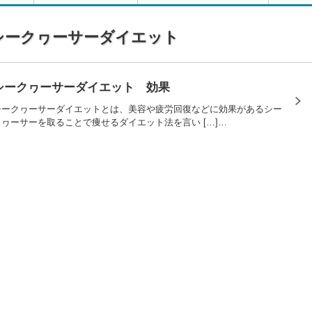
シークヮーサーダイエット
シークヮーサーダイエット 効果
シークヮーサーダイエットとは、美容や疲労回復などに効果があるシー
クヮーサーを取ることで痩せるダイエット法を言い […]…