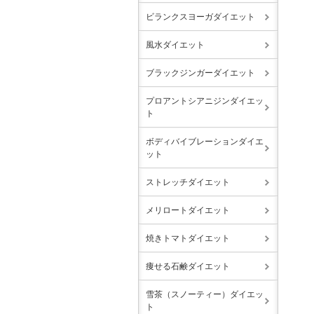
ビランクスヨーガダイエット
風水ダイエット
ブラックジンガーダイエット
プロアントシアニジンダイエッ
ト
ボディバイブレーションダイエ
ット
ストレッチダイエット
メリロートダイエット
焼きトマトダイエット
痩せる石鹸ダイエット
雪茶（スノーティー）ダイエッ
ト