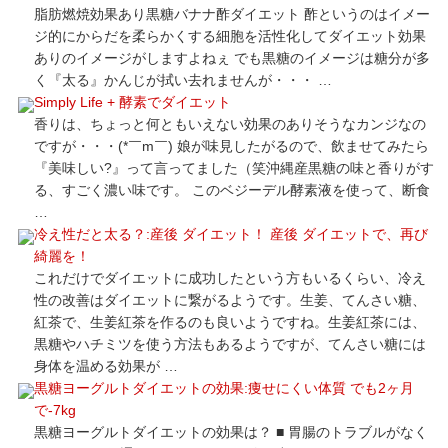
脂肪燃焼効果あり黒糖バナナ酢ダイエット 酢というのはイメー
ジ的にからだを柔らかくする細胞を活性化してダイエット効果
ありのイメージがしますよねぇ でも黒糖のイメージは糖分が多
く『太る』かんじが拭い去れませんが・・・ …
Simply Life + 酵素でダイエット
香りは、ちょっと何ともいえない効果のありそうなカンジなの
ですが・・・(*￣m￣) 娘が味見したがるので、飲ませてみたら
『美味しい?』って言ってました（笑沖縄産黒糖の味と香りがす
る、すごく濃い味です。 このベジーデル酵素液を使って、断食
…
冷え性だと太る？:産後 ダイエット！ 産後 ダイエットで、再び
綺麗を！
これだけでダイエットに成功したという方もいるくらい、冷え
性の改善はダイエットに繋がるようです。生姜、てんさい糖、
紅茶で、生姜紅茶を作るのも良いようですね。生姜紅茶には、
黒糖やハチミツを使う方法もあるようですが、てんさい糖には
身体を温める効果が …
黒糖ヨーグルトダイエットの効果:痩せにくい体質 でも2ヶ月
で-7kg
黒糖ヨーグルトダイエットの効果は？ ■ 胃腸のトラブルがなく