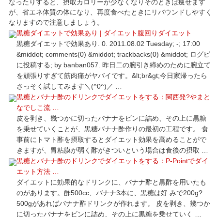
なったりすると、摂取カロリーが少なくなりそのときは痩せます
が、省エネ体質の体になり、再度食べたときにリバウンドしやすく
なりますので注意しましょう。
黒糖ダイエットで効果あり | ダイエット腹回りダイエット
黒糖ダイエットで効果あり. 0. 2011.08.02 Tuesday; -; 17:00
&middot; comments(0) &middot; trackbacks(0) &middot; ログピ
に投稿する; by banban057. 昨日二の腕引き締めのために腕立て
を頑張りすぎて筋肉痛がヤバイです。&lt;br&gt;今日家帰ったら
さっそく試してみます＼(^0^)／ …
黒糖とバナナ酢のドリンクでダイエットをする：関西発?やまと
なでしこ流 …
皮を剥き、幾つかに切ったバナナをビンに詰め、その上に黒糖
を乗せていくことが、黒糖バナナ酢作りの最初の工程です。 食
事前にトマト酢を摂取するとダイエット効果を高めることがで
きますが、胃粘膜が弱く酢がきついという場合は食後の摂取 …
黒糖とバナナ酢のドリンクでダイエットをする：P-Pointでダイ
エット方法 …
ダイエットに効果的なドリンクに、バナナ酢と黒酢を用いたも
のがあります。酢500cc、バナナ3本に、黒糖は好 みで200g?
500gがあればバナナ酢ドリンクが作れます。 皮を剥き、幾つか
に切ったバナナをビンに詰め、その上に黒糖を乗せていく …