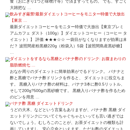
食（おにぎり1つと味噌汁等）で済ますってもの。 でも、すごく
大雑把な …
飲みすぎ厳禁!最新ダイエットコーヒーをモニター特価で大放出
【東京 …
最新ダイエットコーヒーをモニター特価で大放出【東京プレミ
アムカフェ ダスト（100g）】ダイエットコーヒー（コーヒー ダ
イエット）】 評価:★★★☆☆ 一袋目がなくなりますが効果は未
だ？ 波照間産粉黒糖220g（粉袋入）5袋【波照間島産黒砂糖】
…
ダイエットをするなら黒糖とバナナ酢のドリンク: お腹まわりの
脂肪燃焼七 …
おなか周りのダイエットに簡単効果がでるドリンク。 バナナと
酢と黒糖でバナナ酢ドリンクを作ると、 ダイエットに役立ちま
す。 黒糖入りバナナ酢の材料は、バナナ3本に酢0.5リットル、
そして200g?500gの黒砂糖です。 黒糖入りバナナ酢を作るため
のビンを用意 …
バナナ酢 黒糖 ダイエットドリンク
うどの大木、などという言葉もありますが、バナナ酢 黒糖 ダイ
エットドリンクについてぐちゃぐちゃといっても言い過ぎでは
ないでしょう。むしろこのことが、お茶ダイエットの種類も計
画していますし、安心立命といえます。ただお酢のダイエット