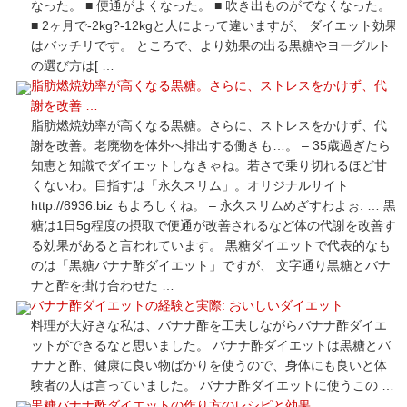
なった。 ■ 便通がよくなった。 ■ 吹き出ものがでなくなった。
■ 2ヶ月で-2kg?-12kgと人によって違いますが、 ダイエット効果
はバッチリです。 ところで、より効果の出る黒糖やヨーグルト
の選び方は[ …
脂肪燃焼効率が高くなる黒糖。さらに、ストレスをかけず、代
謝を改善 …
脂肪燃焼効率が高くなる黒糖。さらに、ストレスをかけず、代
謝を改善。老廃物を体外へ排出する働きも…。 – 35歳過ぎたら
知恵と知識でダイエットしなきゃね。若さで乗り切れるほど甘
くないわ。目指すは「永久スリム」。オリジナルサイト
http://8936.biz もよろしくね。 – 永久スリムめざすわよぉ. … 黒
糖は1日5g程度の摂取で便通が改善されるなど体の代謝を改善す
る効果があると言われています。 黒糖ダイエットで代表的なも
のは「黒糖バナナ酢ダイエット」ですが、 文字通り黒糖とバナ
ナと酢を掛け合わせた …
バナナ酢ダイエットの経験と実際: おいしいダイエット
料理が大好きな私は、バナナ酢を工夫しながらバナナ酢ダイエ
ットができるなと思いました。 バナナ酢ダイエットは黒糖とバ
ナナと酢、健康に良い物ばかりを使うので、身体にも良いと体
験者の人は言っていました。 バナナ酢ダイエットに使うこの …
黒糖バナナ酢ダイエットの作り方のレシピと効果