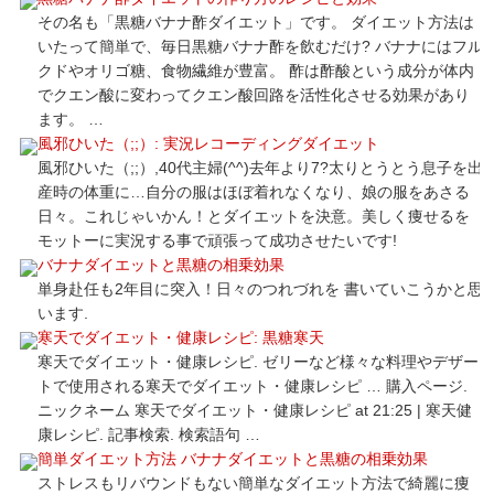
その名も「黒糖バナナ酢ダイエット」です。 ダイエット方法は
いたって簡単で、毎日黒糖バナナ酢を飲むだけ? バナナにはフル
クドやオリゴ糖、食物繊維が豊富。 酢は酢酸という成分が体内
でクエン酸に変わってクエン酸回路を活性化させる効果があり
ます。 …
風邪ひいた（;;）: 実況レコーディングダイエット
風邪ひいた（;;）,40代主婦(^^)去年より7?太りとうとう息子を出
産時の体重に…自分の服はほぼ着れなくなり、娘の服をあさる
日々。これじゃいかん！とダイエットを決意。美しく痩せるを
モットーに実況する事で頑張って成功させたいです!
バナナダイエットと黒糖の相乗効果
単身赴任も2年目に突入！日々のつれづれを 書いていこうかと思
います.
寒天でダイエット・健康レシピ: 黒糖寒天
寒天でダイエット・健康レシピ. ゼリーなど様々な料理やデザー
トで使用される寒天でダイエット・健康レシピ … 購入ページ.
ニックネーム 寒天でダイエット・健康レシピ at 21:25 | 寒天健
康レシピ. 記事検索. 検索語句 …
簡単ダイエット方法 バナナダイエットと黒糖の相乗効果
ストレスもリバウンドもない簡単なダイエット方法で綺麗に痩