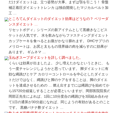
だけダイエットは、立つ姿勢が大事。まずは顎を引こう！ 骨盤
補正着圧ダイエットトレンカ は独自開発したマジカルベルト加
工 …
ところてんダイエットのダイエット効果はどうなの？ ベリーダ
ンスダイエット …
リセットボディ」シリーズの新アイテムとして黒糖きなこビス
ケットが人気です。 水を飲みながらファスティングダイエット
カップケーキを食べるとお腹がかなり膨れます。 DHCサプリの
メリロートは、お尻と太ももの境界線の肉を減らすのに効果が
あります。 ギムネマ …
玉ねぎスープダイエットを詳しく調べました。
くらいは効果が出ましたよ。 少し増えたかなというときに、 も
う一度チャレンジしようかと思っています。 脚ダイエットに有
効な縄跳びとケア カロリーコントロールを中心としたダイエッ
トだけではなく、縄跳びと脚のケアをすることは、脚のダイエ
ットを達成させるための … 燃え出すまでには縄跳びを始めてか
ら15?20分繰返しすることが必需といいますが、岡部医院院長の
岡部正先生によれば、1回に10分度合の縄跳びを3回組み合わせ
て1日の通算が30分超になれば、同じようの有効があるとのこと
です。 黒糖バナナ酢ダイエット …
飲みすぎ厳禁!最新ダイエットコーヒーをモニター特価で大放出