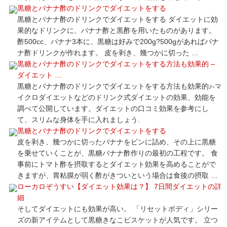
黒糖とバナナ酢のドリンクでダイエットをする
黒糖とバナナ酢のドリンクでダイエットをする ダイエットに効
果的なドリンクに、バナナ酢と黒酢を用いたものがあります。
酢500cc、バナナ3本に、黒糖は好みで200g?500gがあればバナ
ナ酢ドリンクが作れます。 皮を剥き、幾つかに切った …
黒糖とバナナ酢のドリンクでダイエットをする方法も効果的 –
ダイエット …
黒糖とバナナ酢のドリンクでダイエットをする方法も効果的♪-マ
イクロダイエットなどのドリンク式ダイエットの効果、効能を
調べて公開しています。ダイエットの口コミ効果を参考にし
て、スリムな身体を手に入れましょう.
黒糖とバナナ酢のドリンクでダイエットをする
皮を剥き、幾つかに切ったバナナをビンに詰め、その上に黒糖
を乗せていくことが、黒糖バナナ酢作りの最初の工程です。 食
事前にトマト酢を摂取するとダイエット効果を高めることがで
きますが、胃粘膜が弱く酢がきついという場合は食後の摂取 …
ローカロぞうすい【ダイエット効果は？】 7日間ダイエットの詳
細
そしてダイエットにも効果が高い。 「リセットボディ」シリー
ズの新アイテムとして黒糖きなこビスケットが人気です。 立つ