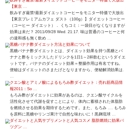
【東京 …
飲みすぎ厳禁!最新ダイエットコーヒーをモニター特価で大放出
【東京プレミアムカフェ ダスト（100g）】ダイエットコーヒー
（コーヒー ダイエット）． くちコミ：一袋目がなくなりますが
効果は未だ？ 2011/09/28 Wed. 21:17. 味は普通のコーヒーと何
の違和感も無く飲め …
黒糖バナナ酢ダイエット方法と効果について
黒糖バナナ酢ダイエットとは、ダイエット効果を持つ黒糖とバ
ナナと酢をミックスしたドリンクを1日1～2杯飲むというダイエ
ットです。バナナのダイエット効果＝整腸作用は有名ですね。
便秘はダイエットのさまたげとなりますから、便秘解消効果は.
…
クエン酸とアミノ酸によるもろみ酢ダイエット：売れ筋商品情
報2011：So …
もろみ酢がダイエットに効果があるのは、クエン酸サイクルを
活性化させて代謝を促すことにより、体内に蓄積された体脂肪
を燃焼させる効果を期待するためです。また、もろみ …. もろみ
を原料に黒糖やリンゴ果汁で自然な味わいに！黒麹琉球 …
ダイエットと人気サプリメントと人気コスメ 脂肪燃焼に効果バ
ツグン …