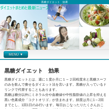
黒糖ダイエット 効果
MENU ▼
黒糖ダイエット 効果
黒糖ダイエットとは、週に１度か月に１～２回程度水と黒糖スープ
のみを飲んで痩せるダイエット法を言います。黒糖が入っているド
リンクで代替することもあります。
黒糖は糖分以外にミネラル分や血糖値や中性脂肪値の上昇を抑える
黒い色素成分「コクトオリゴ」が含まれます。頻度は月に1～2回
までとし、1回1日のみ行います。毎日おこなったりたくさんおこ