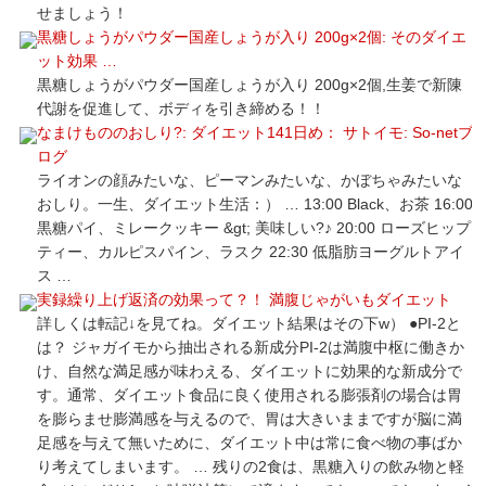
せましょう！
黒糖しょうがパウダー国産しょうが入り 200g×2個: そのダイエ
ット効果 …
黒糖しょうがパウダー国産しょうが入り 200g×2個,生姜で新陳
代謝を促進して、ボディを引き締める！！
なまけもののおしり?: ダイエット141日め： サトイモ: So-netブ
ログ
ライオンの顔みたいな、ピーマンみたいな、かぼちゃみたいな
おしり。一生、ダイエット生活：） … 13:00 Black、お茶 16:00
黒糖パイ、ミレークッキー &gt; 美味しい?♪ 20:00 ローズヒップ
ティー、カルピスパイン、ラスク 22:30 低脂肪ヨーグルトアイ
ス …
実録繰り上げ返済の効果って？！ 満腹じゃがいもダイエット
詳しくは転記↓を見てね。ダイエット結果はその下w） ●PI-2と
は？ ジャガイモから抽出される新成分PI-2は満腹中枢に働きか
け、自然な満足感が味わえる、ダイエットに効果的な新成分で
す。通常、ダイエット食品に良く使用される膨張剤の場合は胃
を膨らませ膨満感を与えるので、胃は大きいままですが脳に満
足感を与えて無いために、ダイエット中は常に食べ物の事ばか
り考えてしまいます。 … 残りの2食は、黒糖入りの飲み物と軽