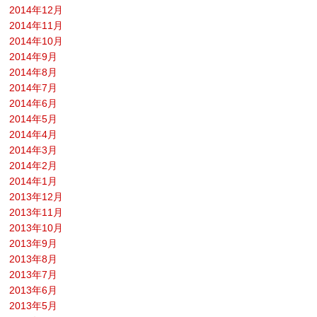
2014年12月
2014年11月
2014年10月
2014年9月
2014年8月
2014年7月
2014年6月
2014年5月
2014年4月
2014年3月
2014年2月
2014年1月
2013年12月
2013年11月
2013年10月
2013年9月
2013年8月
2013年7月
2013年6月
2013年5月