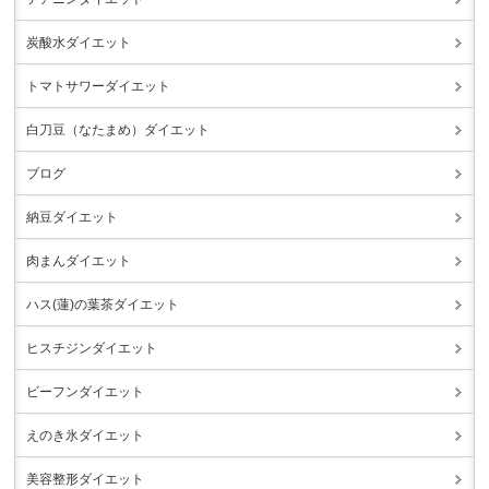
炭酸水ダイエット
トマトサワーダイエット
白刀豆（なたまめ）ダイエット
ブログ
納豆ダイエット
肉まんダイエット
ハス(蓮)の葉茶ダイエット
ヒスチジンダイエット
ビーフンダイエット
えのき氷ダイエット
美容整形ダイエット