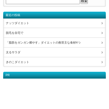
最近の投稿
ナッツダイエット
脱毛を自宅で
「脂肪をガンガン燃やす」ダイエットの救世主な食材4つ
太るサラダ
きのこダイエット
PR