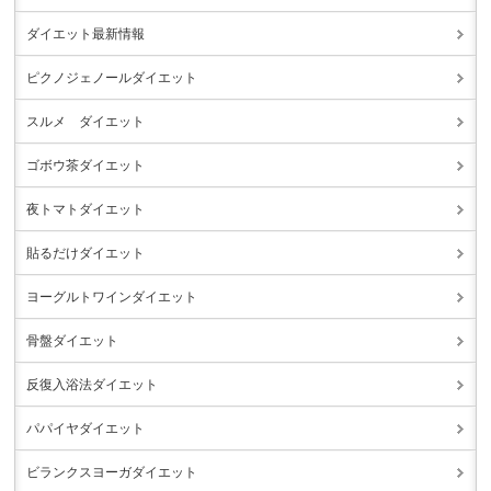
ダイエット最新情報
ピクノジェノールダイエット
スルメ ダイエット
ゴボウ茶ダイエット
夜トマトダイエット
貼るだけダイエット
ヨーグルトワインダイエット
骨盤ダイエット
反復入浴法ダイエット
パパイヤダイエット
ビランクスヨーガダイエット