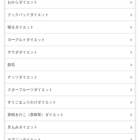
おからダイエット
クックパッドダイエット
寝るダイエット
ヨーグルトダイエット
サラダダイエット
脱毛
ナッツダイエット
スターフルーツダイエット
すりごまふりかけダイエット
茶樹きのこ（茶樹茸）ダイエット
爪もみダイエット
テアニンダイエット