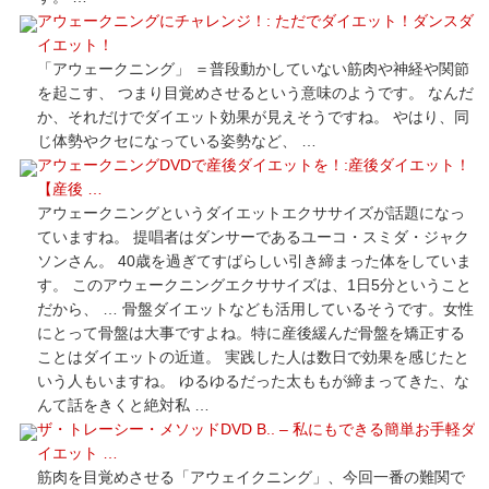
アウェークニングにチャレンジ！: ただでダイエット！ダンスダ
イエット！
「アウェークニング」 ＝普段動かしていない筋肉や神経や関節
を起こす、 つまり目覚めさせるという意味のようです。 なんだ
か、それだけでダイエット効果が見えそうですね。 やはり、同
じ体勢やクセになっている姿勢など、 …
アウェークニングDVDで産後ダイエットを！:産後ダイエット！
【産後 …
アウェークニングというダイエットエクササイズが話題になっ
ていますね。 提唱者はダンサーであるユーコ・スミダ・ジャク
ソンさん。 40歳を過ぎてすばらしい引き締まった体をしていま
す。 このアウェークニングエクササイズは、1日5分ということ
だから、 … 骨盤ダイエットなども活用しているそうです。女性
にとって骨盤は大事ですよね。特に産後緩んだ骨盤を矯正する
ことはダイエットの近道。 実践した人は数日で効果を感じたと
いう人もいますね。 ゆるゆるだった太ももが締まってきた、な
んて話をきくと絶対私 …
ザ・トレーシー・メソッドDVD B.. – 私にもできる簡単お手軽ダ
イエット …
筋肉を目覚めさせる「アウェイクニング」、今回一番の難関で