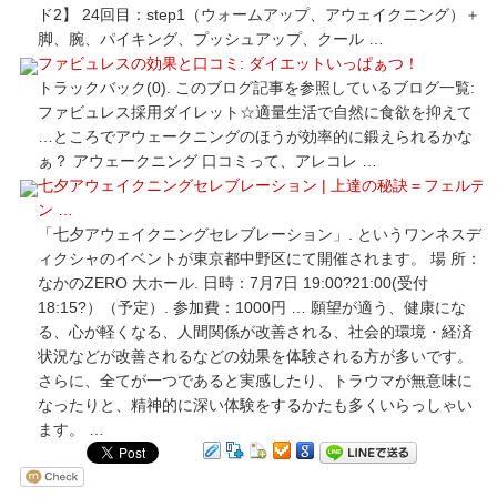
ド2】 24回目：step1（ウォームアップ、アウェイクニング）＋
脚、腕、パイキング、プッシュアップ、クール …
ファビュレスの効果と口コミ: ダイエットいっぱぁつ！
トラックバック(0). このブログ記事を参照しているブログ一覧:
ファビュレス採用ダイレット☆適量生活で自然に食欲を抑えて
…ところでアウェークニングのほうが効率的に鍛えられるかな
ぁ？ アウェークニング 口コミって、アレコレ …
七夕アウェイクニングセレブレーション | 上達の秘訣＝フェルデ
ン …
「七夕アウェイクニングセレブレーション」. というワンネスデ
ィクシャのイベントが東京都中野区にて開催されます。 場 所：
なかのZERO 大ホール. 日時：7月7日 19:00?21:00(受付
18:15?）（予定）. 参加費：1000円 … 願望が適う、健康にな
る、心が軽くなる、人間関係が改善される、社会的環境・経済
状況などが改善されるなどの効果を体験される方が多いです。
さらに、全てが一つであると実感したり、トラウマが無意味に
なったりと、精神的に深い体験をするかたも多くいらっしゃい
ます。 …