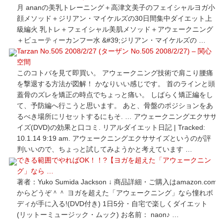
月 ananの美乳トレーニング＋高津文美子のフェイシャルヨガ小
顔メソッド＋ジリアン・マイケルズの30日間集中ダイエット上
級編火 乳トレ＋フェイシャル美肌メソッド＋アウェークニング
＋ビューティーカンフー水 &#39;ジリアン・マイケルズの …
Tarzan No.505 2008/2/27 (ターザン No.505 2008/2/27) – 関心
空間
このコトバを見て即買い。 アウェークニング技術で肩こり腰痛
を撃退する方法が図解！ かなりいい感じです。 首のラインと頭
蓋骨のズレを矯正の時点でちょっと痛い。 しばらく矯正編をし
て、予防編へ行こうと思います。 あと、骨盤のポジションをあ
るべき場所にリセットするにもそ. … アウェークニングエクササ
イズ(DVD)の効果と口コミ. リアルダイエット日記 | Tracked:
10.1.14 9:19 am. アウェークニングエクササイズというのが評
判いいので、ちょっと試してみようかと考えています …
できる範囲でやればOK！！?【ヨガを超えた「アウェークニン
グ」なら …
著者：Yuko Sumida Jackson ↓ 商品詳細・ご購入はamazon.com
からどうぞ＾＾ ヨガを超えた「アウェークニング」なら憧れボ
ディが手に入る!(DVD付き) 1日5分・自宅で楽しくダイエット
(リットーミュージック・ムック) お名前： naon♪ …