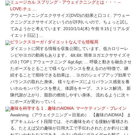
ミュージカル スプリング・アウェイクニングとは・・・ –
LOVE-チュ …
アウェークニングエクササイズ(DVD)の効果と口コミ. アウェー
クニングエクササイズというのが評判いいので、ちょっと試し
てみようかと考えています. 2010/1/14(木) 午前 9:15 [ リアルダ
イエット日記 ] …
ビランクスヨーガ / ダイエットなんでも情報局
ダイエットに関する情報を収集公開しています。低カロリーレ
シピやヨガの動画もあります。 &lt;&lt; 簡単ヨガエクササイズそ
の3 | TOP | アウェークニング &gt;&gt; … 呼吸と動きを融合させ
たポーズをとることで様々なバランスを整えるのが特徴で、継
続することで期待できる効果は、. ヨガのシェイプアップ効果で
バランスの取れた身体。 様々なポーズによりバランス感覚を養
いホルモンバランスを整え、体調をキープ。 ストレス解消。 新
陳代謝が上がり、脂肪の燃焼しやすい身体。 流れるように次々
にポーズが変わっていく …
趣味を科学する 1．趣味のAIDMA: マーケティング・ブレイン
Awakning （アウェイクニング＝目覚め）. 【趣味のAIDMA】 ま
ずアキュムレイト段階では、その趣味をめぐる接触が蓄積され
る。たとえば父の趣味が日用大工で手伝わされたとか釣りに連
れていかれたなどである。小さい自分にグライダーを観て、い