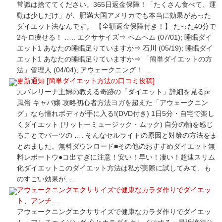
常識は捨ててください。365日返金保障！「たくさん食べて、運
動は少しだけ」が、肥満大国アメリカでも本当に効果があった
ダイエット法なんです。 【全額返金保障付き！】 たった40分で
2キロ痩せる！ ….. エクササイズ⇒ ペムペム (07/01); 睡眠ダイ
エット1 あなたの睡眠足りていますか⇒ 石川 (05/19); 睡眠ダイ
エット1 あなたの睡眠足りていますか⇒ 「簡単ダイエットの方
法」管理人 (04/04); アウェークニング！ …
更新通知 [簡単ダイエット方法の口コミ投稿]
元バレリーナ主婦の教える奇跡の「ダイエット」詳細を見るpr
風俗 キャバ嬢 攻略初心者方法ヨガを超えた「アウェークニン
グ」なら憧れボディが手に入る!(DVD付き) 1日5分・自宅で楽し
くダイエット (リットーミュージック・ムック) 自分の軸を感じ
ることでパーツの …. そんなセルライトの原因と対策の方法をま
とめました。無料ダウンロード■その他のおすすめダイエット無
料レポートウ●コ出すぎに注意！安い！早い！凄い！超速スリム
化ダイエットこのダイエット方法は私が実際に試してみて、も
のすごい効果が. …
アウェークニングエクササイズで健康なカラダ作りでダイエッ
ト、アンチ …
アウェークニングエクササイズで健康なカラダ作りでダイエッ