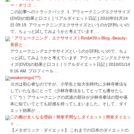
ー・オリコ …
この記事へのトラックバック. 1. アウェークニングエクササイズ
(DVD)の効果と口コミ [ リアルダイエット日記 ] 2010年01月14
日 09:19. アウェークニングエクササイズというのが評判いいの
で、ちょっと試してみようかと考えています …
「アウェークニング」エクササイズ | Rin&#39;s Blog -Beauty-
美容と …
アウェークニングエクササイズというのが評判いいので、ちょ
っと試してみようかと考えています. アウェークニングエクササ
イズ(DVD)の効果と口コミ | リアルダイエット日記 | 2010/01/14
9:16 AM. プロフィール …
awakeningo(??)
ヨガは初心者なのですが、小学生と短大生時代に少林寺拳法を
していたなるにとって（少林寺拳法をしてとっても痩せたし
(´▽`*) ）アウェークニングの武道の部分が少林寺拳法の型や基
本に似ていてとても好感を持ってしまいました。そして、ダイ
エット効果が …
二の腕が太くなる理由！簡単手間なしダイエット | 簡単ダイエッ
ト …
【メタボリック・ダイエット】 これまでの日本のダイエットの