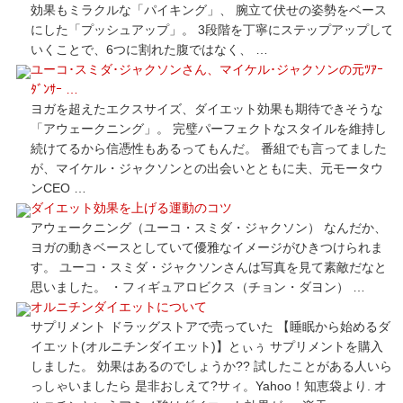
効果もミラクルな「パイキング」、 腕立て伏せの姿勢をベース
にした「プッシュアップ」。 3段階を丁寧にステップアップして
いくことで、6つに割れた腹ではなく、 …
ユーコ･スミダ･ジャクソンさん、マイケル･ジャクソンの元ﾂｱｰ
ﾀﾞﾝｻｰ …
ヨガを超えたエクスサイズ、ダイエット効果も期待できそうな
「アウェークニング」。 完璧パーフェクトなスタイルを維持し
続けてるから信憑性もあるってもんだ。 番組でも言ってました
が、マイケル・ジャクソンとの出会いとともに夫、元モータウ
ンCEO …
ダイエット効果を上げる運動のコツ
アウェークニング（ユーコ・スミダ・ジャクソン） なんだか、
ヨガの動きベースとしていて優雅なイメージがひきつけられま
す。 ユーコ・スミダ・ジャクソンさんは写真を見て素敵だなと
思いました。 ・フィギュアロビクス（チョン・ダヨン） …
オルニチンダイエットについて
サプリメント ドラッグストアで売っていた 【睡眠から始めるダ
イエット(オルニチンダイエット)】とぃぅ サプリメントを購入
しました。 効果はあるのでしょうか?? 試したことがある人いら
っしゃいましたら 是非おしえて?サィ。Yahoo！知恵袋より. オ