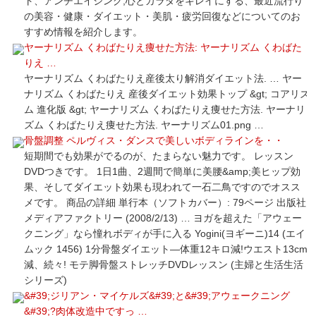
ト、アンチエイジング,心とカラダをキレイにする、最近流行り
の美容・健康・ダイエット・美肌・疲労回復などについてのお
すすめ情報を紹介します。
ヤーナリズム くわばたりえ痩せた方法: ヤーナリズム くわばた
りえ …
ヤーナリズム くわばたりえ産後太り解消ダイエット法. … ヤー
ナリズム くわばたりえ 産後ダイエット効果トップ &gt; コアリズ
ム 進化版 &gt; ヤーナリズム くわばたりえ痩せた方法. ヤーナリ
ズム くわばたりえ痩せた方法. ヤーナリズム01.png …
骨盤調整 ペルヴィス・ダンスで美しいボディラインを・・
短期間でも効果がでるのが、たまらない魅力です。 レッスン
DVDつきです。 1日1曲、2週間で簡単に美腰&amp;美ヒップ効
果、そしてダイエット効果も現われて一石二鳥ですのでオスス
メです。 商品の詳細 単行本（ソフトカバー）: 79ページ 出版社:
メディアファクトリー (2008/2/13) … ヨガを超えた「アウェー
クニング」なら憧れボディが手に入る Yogini(ヨギーニ)14 (エイ
ムック 1456) 1分骨盤ダイエット―体重12キロ減!ウエスト13cm
減、続々! モテ脚骨盤ストレッチDVDレッスン (主婦と生活生活
シリーズ)
&#39;ジリアン・マイケルズ&#39;と&#39;アウェークニング
&#39;?肉体改造中ですっ …