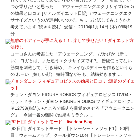
つか乗りたいと思った …. アウェークニングエクササイズ(DVD)
の効果と口コミ [リアルダイエット日記] アウェークニングエク
ササイズというのが評判いいので、ちょっと試してみようかと
考えています [続きを読む]. 受信： 2010年1月14日 (木) 09時19
分 …
無敵のボディーが手に入る！！: 楽して痩せたい！ダイエット方
法捜し
ヨーコさんの考案した「アウェークニング」 ぴかぴか（新し
い） ヨガとは、また違うエクササイズです?。 普段使ってない
筋肉を刺激して、引き締め、 キレイなボディーを作るというも
の わーい（嬉しい顔） 短時間ながらも、結構効きます …
チョンダヨン フィギュアロビクスの効果と口コミ :話題のダイエ
ット
チョン・ダヨン FIGURE ROBICS フィギュアロビクス DVD4・
セット ? チョン・ダヨン FIGURE R OBICS フィギュアロビク…
￥12799(税込). ●ところで筋肉を目覚めさせる「アウェークニン
グ」、今回一番の難関で効果もミラクル …
[92日目] ダイエットモード – livedoor Blog
[92日目] ダイエットモード. 【トレーシー・メソッド1】 80回
目：ウォームアップ、クールダウン10分【トレーシー・メソッ