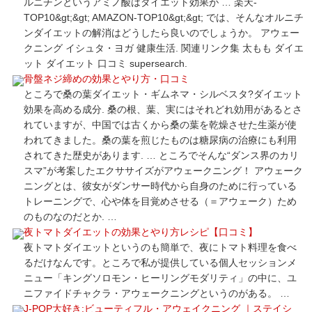
ルニチンというアミノ酸はダイエット効果が … 楽天-
TOP10&gt;&gt; AMAZON-TOP10&gt;&gt; では、そんなオルニチ
ンダイエットの解消はどうしたら良いのでしょうか。 アウェー
クニング イシュタ・ヨガ 健康生活. 関連リンク集 太もも ダイエ
ット ダイエット 口コミ supersearch.
骨盤ネジ締めの効果とやり方・口コミ
ところで桑の葉ダイエット・ギムネマ・シルベスタ?ダイエット
効果を高める成分. 桑の根、葉、実にはそれどれ効用があるとさ
れていますが、中国では古くから桑の葉を乾燥させた生薬が使
われてきました。桑の葉を煎じたものは糖尿病の治療にも利用
されてきた歴史があります. … ところでそんな“ダンス界のカリ
スマ”が考案したエクササイズがアウェークニング！ アウェーク
ニングとは、彼女がダンサー時代から自身のために行っている
トレーニングで、心や体を目覚めさせる（＝アウェーク）ため
のものなのだとか. …
夜トマトダイエットの効果とやり方レシピ【口コミ】
夜トマトダイエットというのも簡単で、夜にトマト料理を食べ
るだけなんです。ところで私が提供している個人セッションメ
ニュー「キングソロモン・ヒーリングモダリティ」の中に、ユ
ニファイドチャクラ・アウェークニングというのがある。 …
J-POP大好き:ビューティフル・アウェイクニング ｜ステイシ