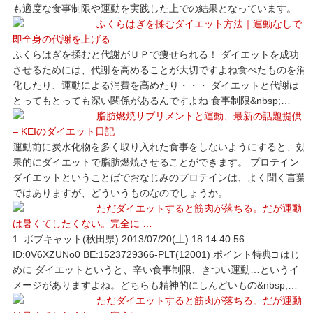
も適度な食事制限や運動を実践した上での結果となっています。
ふくらはぎを揉むダイエット方法｜運動なしで
即全身の代謝を上げる
ふくらはぎを揉むと代謝がＵＰで痩せられる！ ダイエットを成功
させるためには、代謝を高めることが大切ですよね食べたものを消
化したり、運動による消費を高めたり・・・ ダイエットと代謝は
とってもとっても深い関係があるんですよね 食事制限&nbsp;…
脂肪燃焼サプリメントと運動、最新の話題提供
– KEIのダイエット日記
運動前に炭水化物を多く取り入れた食事をしないようにすると、効
果的にダイエットで脂肪燃焼させることができます。 プロテイン
ダイエットということばでおなじみのプロテインは、よく聞く言葉
ではありますが、どういうものなのでしょうか。
ただダイエットすると筋肉が落ちる。だが運動
は暑くてしたくない。完全に …
1: ボブキャット(秋田県) 2013/07/20(土) 18:14:40.56
ID:0V6XZUNo0 BE:1523729366-PLT(12001) ポイント特典□ はじ
めに ダイエットというと、辛い食事制限、きつい運動…というイ
メージがありますよね。どちらも精神的にしんどいもの&nbsp;…
ただダイエットすると筋肉が落ちる。だが運動