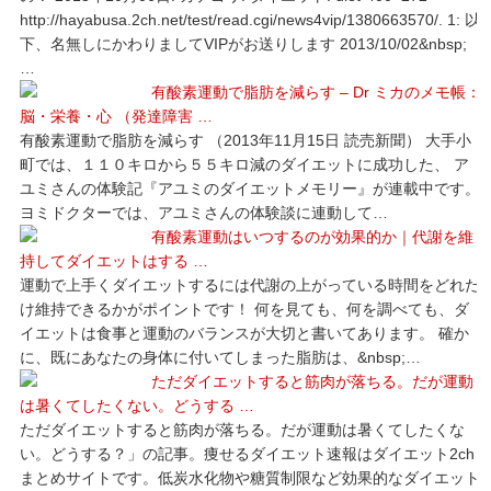
http://hayabusa.2ch.net/test/read.cgi/news4vip/1380663570/. 1: 以
下、名無しにかわりましてVIPがお送りします 2013/10/02&nbsp;
…
有酸素運動で脂肪を減らす – Dr ミカのメモ帳：
脳・栄養・心 （発達障害 …
有酸素運動で脂肪を減らす （2013年11月15日 読売新聞） 大手小
町では、１１０キロから５５キロ減のダイエットに成功した、 ア
ユミさんの体験記『アユミのダイエットメモリー』が連載中です。
ヨミドクターでは、アユミさんの体験談に連動して…
有酸素運動はいつするのが効果的か｜代謝を維
持してダイエットはする …
運動で上手くダイエットするには代謝の上がっている時間をどれだ
け維持できるかがポイントです！ 何を見ても、何を調べても、ダ
イエットは食事と運動のバランスが大切と書いてあります。 確か
に、既にあなたの身体に付いてしまった脂肪は、&nbsp;…
ただダイエットすると筋肉が落ちる。だが運動
は暑くてしたくない。どうする …
ただダイエットすると筋肉が落ちる。だが運動は暑くてしたくな
い。どうする？」の記事。痩せるダイエット速報はダイエット2ch
まとめサイトです。低炭水化物や糖質制限など効果的なダイエット