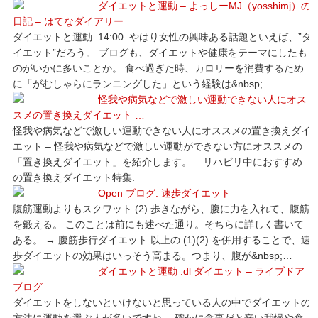
ダイエットと運動 – よっしーMJ（yosshimj）の
日記 – はてなダイアリー
ダイエットと運動. 14:00. やはり女性の興味ある話題といえば、”ダ
イエット”だろう。 ブログも、ダイエットや健康をテーマにしたも
のがいかに多いことか。 食べ過ぎた時、カロリーを消費するため
に「がむしゃらにランニングした」という経験は&nbsp;…
怪我や病気などで激しい運動できない人にオス
スメの置き換えダイエット …
怪我や病気などで激しい運動できない人にオススメの置き換えダイ
エット – 怪我や病気などで激しい運動ができない方にオススメの
「置き換えダイエット」を紹介します。 – リハビリ中におすすめ
の置き換えダイエット特集.
Open ブログ: 速歩ダイエット
腹筋運動よりもスクワット (2) 歩きながら、腹に力を入れて、腹筋
を鍛える。 このことは前にも述べた通り。そちらに詳しく書いて
ある。 → 腹筋歩行ダイエット 以上の (1)(2) を併用することで、速
歩ダイエットの効果はいっそう高まる。つまり、腹が&nbsp;…
ダイエットと運動 :dl ダイエット – ライブドア
ブログ
ダイエットをしないといけないと思っている人の中でダイエットの
方法に運動を選ぶ人が多いですね。 確かに食事だと辛い我慢や食