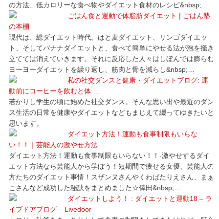
の方法、低カロリーな食べ物やダイエット食材のレシピ&nbsp;…
ごはん食と運動で体脂肪ダイエット | ごはん塾
の本棚
現代は、総ダイエット時代。はと麦ダイエット、リンゴダイエッ
ト、そしてバナナダイエットと、食べて簡単にやせる法が泡を掻き
立てては消えていきます。それに反応した人々はしぼんでは膨らむ
ヨーヨーダイエットを繰り返し、筋肉と骨を減らし&nbsp;…
私の社交ダンスと健康・ダイエットブログ: 運
動前にコーヒーを飲むと体 …
若かりし学生の頃に始めた社交ダンス。そんな思い出や最近のダン
ス生活の日常を健康やダイエットなどもまじえて綴ってゆきたいと
思います。
ダイエット方法！運動も食事制限もいらな
い！！｜芸能人の激やせ方法 …
ダイエット方法！運動も食事制限もいらない！！-激やせするダイ
エット方法なら芸能人から学ぼう！短期間で痩せる女優、芸能人の
方たちのダイエット事情！スザンヌさんやくわばたりえさん、まぁ
こさんなど成功した秘訣をまとめました☆倖田&nbsp;…
ダイエットしよう！ : ダイエットと運動18 – ラ
イブドアブログ – Livedoor