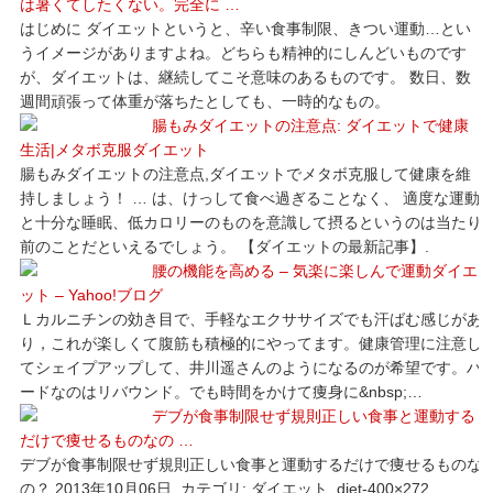
は暑くてしたくない。完全に …
はじめに ダイエットというと、辛い食事制限、きつい運動…とい
うイメージがありますよね。どちらも精神的にしんどいものです
が、ダイエットは、継続してこそ意味のあるものです。 数日、数
週間頑張って体重が落ちたとしても、一時的なもの。
腸もみダイエットの注意点: ダイエットで健康
生活|メタボ克服ダイエット
腸もみダイエットの注意点,ダイエットでメタボ克服して健康を維
持しましょう！ … は、けっして食べ過ぎることなく、 適度な運動
と十分な睡眠、低カロリーのものを意識して摂るというのは当たり
前のことだといえるでしょう。 【ダイエットの最新記事】.
腰の機能を高める – 気楽に楽しんで運動ダイエ
ット – Yahoo!ブログ
Ｌカルニチンの効き目で、手軽なエクササイズでも汗ばむ感じがあ
り，これが楽しくて腹筋も積極的にやってます。健康管理に注意し
てシェイプアップして、井川遥さんのようになるのが希望です。ハ
ードなのはリバウンド。でも時間をかけて痩身に&nbsp;…
デブが食事制限せず規則正しい食事と運動する
だけで痩せるものなの …
デブが食事制限せず規則正しい食事と運動するだけで痩せるものな
の？ 2013年10月06日. カテゴリ: ダイエット. diet-400×272