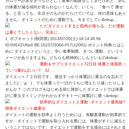
カロリー計算をきっちりとして食事の制限をしてきたけれど、肝心
の体重が減る傾向が見られない！なんで。いくら、「食べて 痩せ
る」と言っても、生活そのものがだらけていては、何の意味もあり
ません。ダイエットのために運動でも、今までしてい&nbsp;…
ただダイエットすると筋肉が落ちる。だが運動
は暑くてしたくない。完全に …
1: ボブキャット(秋田県) 2013/07/20(土) 18:14:40.56
ID:0V6XZUNo0 BE:1523729366-PLT(12001) ポイント特典 □ はじ
めに ダイエットというと、辛い食事制限、きつい運動…というイ
メージがありますよね。どちらも精神的にしんどいもの&nbsp;…
運動＆サプリダイエット72日目 体重と体脂肪っ
ていつ量ればいい？ : 32 …
ダイエット７２日目です。 最近すっかり体重計に乗るのを忘れて
ました(；´д｀)ゞでも体重って一日のうちに増えたり減ったりしま
せんか？ このブログをはじめる前に挫折したダイエットでは体重
計に乗るタイミングがわからずテキトーに体重計に乗っ&nbsp;…
効率的なダイエットと運動 -ダイエット最前線?
簡単ダイエット健康法
ダイエットの運動を効率よく行うためには、有酸素運動が効果的で
すが、ダイエットで運動を取り入れる際には、体重がすぐに減ると
いうことではないです。ダイエットで運動をする場合にはそれと並