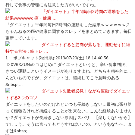
行して食事の管理にも注意した方がいいですね。
『ダイエット』半年間毎日2時間の運動をした
結果wwwwww: 癌・健康 …
『ダイエット』半年間毎日2時間の運動をした結果ｗｗｗｗｗｗ,2
ちゃんねるの癌や健康に関するスレッドをまとめていきます。毎日
更新しています。
ダイエットすると筋肉が落ちる、運動せずに維
持する方法 : 筋トレ …
1： ボブキャット(秋田県):2013/07/20(土) 18:14:40.56
ID:0V6XZUNo0 □ はじめに ダイエットというと、辛い食事制限、
きつい運動…というイメージがありますよね。どちらも精神的にし
んどいものですが、ダイエットは、継続してこそ意味のある
&nbsp;…
ダイエット失敗者必見！ながら運動でダイエッ
トする3つのコツ
ダイエットをしたいのだけれどいつも長続きしない…最初は張り切
って頑張るけれど持続することが出来ない…こんな経験ありません
か？ダイエットが長続きしない原因はズバリ、【楽しくないから】
でしょう。そうは言ってもどうすればいいの、というあなたへ、ま
ずは&nbsp;…