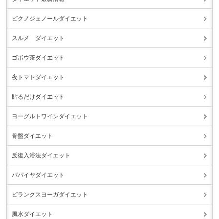
ピクノジェノールダイエット
スルメ ダイエット
ゴボウ茶ダイエット
夜トマトダイエット
貼るだけダイエット
ヨーグルトワインダイエット
骨盤ダイエット
反復入浴法ダイエット
パパイヤダイエット
ビランクスヨーガダイエット
風水ダイエット