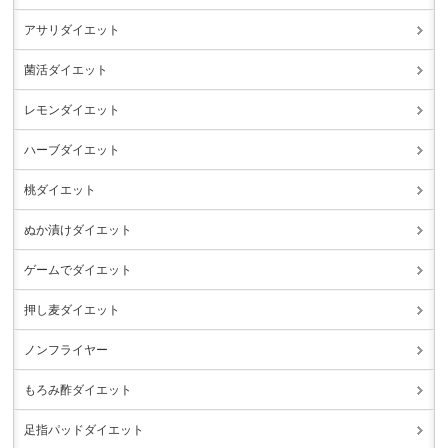
アサリダイエット
菌活ダイエット
レモンダイエット
ハーブダイエット
桃ダイエット
ぬか漬けダイエット
ゲームでダイエット
押し麦ダイエット
ノンフライヤー
もろみ酢ダイエット
足指パッドダイエット