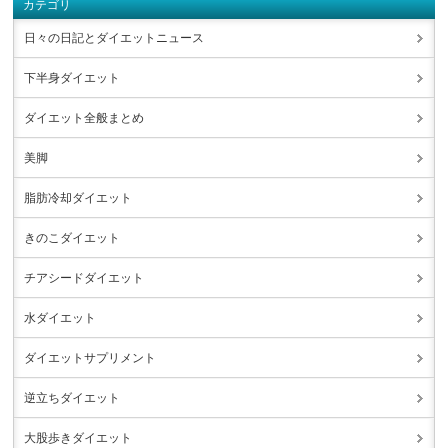
カテゴリ
日々の日記とダイエットニュース
下半身ダイエット
ダイエット全般まとめ
美脚
脂肪冷却ダイエット
きのこダイエット
チアシードダイエット
水ダイエット
ダイエットサプリメント
逆立ちダイエット
大股歩きダイエット