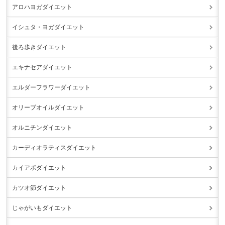
アロハヨガダイエット
イシュタ・ヨガダイエット
後ろ歩きダイエット
エキナセアダイエット
エルダーフラワーダイエット
オリーブオイルダイエット
オルニチンダイエット
カーディオラティスダイエット
カイアポダイエット
カツオ節ダイエット
じゃがいもダイエット